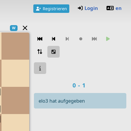
Login
en
Registrieren
W
Zugnavigation
Spielstatus
Spielergebnis
0-1
elo3 hat aufgegeben