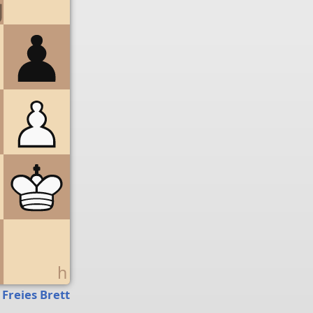
g
h
Freies Brett