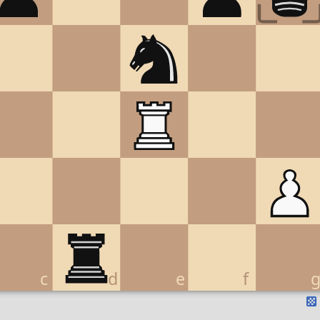
c
d
e
f