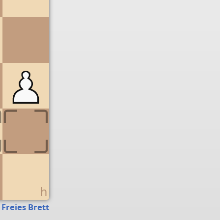
g
h
Freies Brett