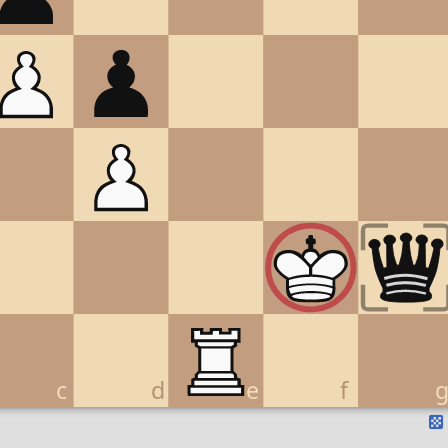
c
d
e
f