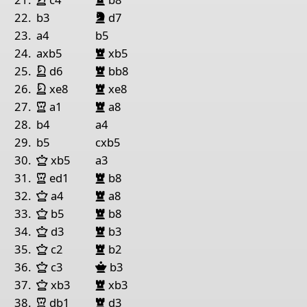
Springer Schwarz
22.
b3
d7
23.
a4
b5
Turm Schwarz
24.
axb5
xb5
Springer Weiß
Turm Schwarz
25.
d6
bb8
Springer Weiß
Turm Schwarz
26.
xe8
xe8
Turm Weiß
Turm Schwarz
27.
a1
a8
28.
b4
a4
29.
b5
cxb5
Dame Weiß
30.
xb5
a3
Turm Weiß
Turm Schwarz
31.
ed1
b8
Dame Weiß
Turm Schwarz
32.
a4
a8
Dame Weiß
Turm Schwarz
33.
b5
b8
Dame Weiß
Turm Schwarz
34.
d3
b3
Dame Weiß
Turm Schwarz
35.
c2
b2
Dame Weiß
Dame Schwarz
36.
c3
b3
Dame Weiß
Turm Schwarz
37.
xb3
xb3
Turm Weiß
Turm Schwarz
38.
db1
d3