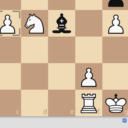
c
d
e
f