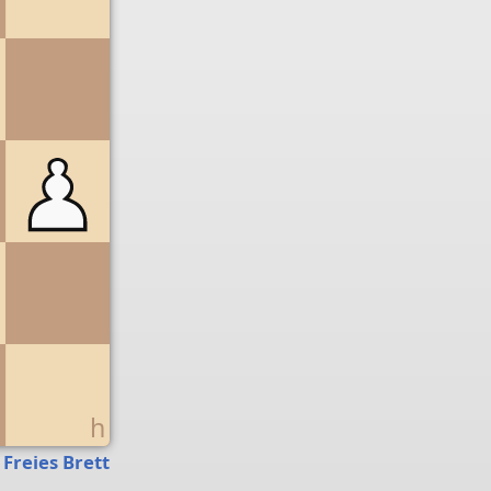
g
h
Freies Brett