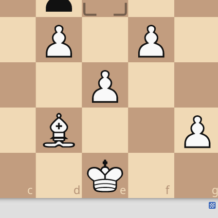
c
d
e
f