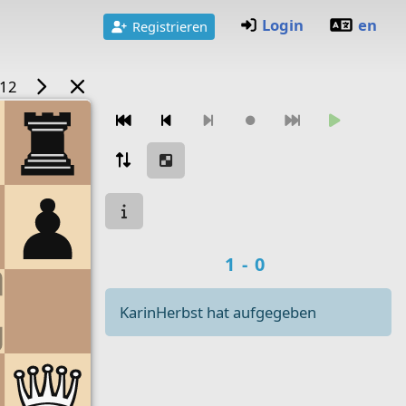
Login
en
Registrieren
/12
Zugnavigation
Spielstatus
Spielergebnis
1-0
KarinHerbst hat aufgegeben