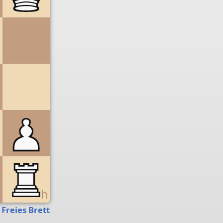
g
h
Freies Brett