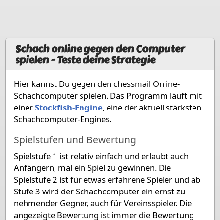
1
Rook White
Knight White
Bishop White
Queen White
King
Pieces lists
Pieces White
Schach online gegen den Computer
King e1
Queen d1
Rook a1
Rook h1
Bishop c1
Bis
spielen - Teste deine Strategie
Pieces Black
Hier kannst Du gegen den chessmail Online-
King e8
Queen d8
Rook a8
Rook h8
Bishop c8
Bis
Schachcomputer spielen. Das Programm läuft mit
einer
Stockfish-Engine
, eine der aktuell stärksten
Schachcomputer-Engines.
Spielstufen und Bewertung
Spielstufe 1 ist relativ einfach und erlaubt auch
Anfängern, mal ein Spiel zu gewinnen. Die
Spielstufe 2 ist für etwas erfahrene Spieler und ab
Stufe 3 wird der Schachcomputer ein ernst zu
nehmender Gegner, auch für Vereinsspieler. Die
angezeigte Bewertung ist immer die Bewertung