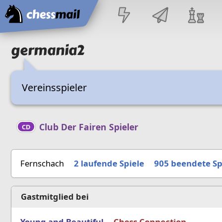
Startseite
germania2
Vereinsspieler
Club Der Fairen Spieler
CD
Fernschach
2 laufende Spiele
905
beendete Sp
Gastmitglied bei
Young and Beautiful
Chess Connection