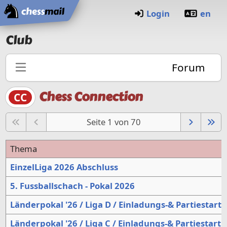
Startseite
Login
en
Club
Forum
Chess Connection
CC
Seite 1 von 70
Thema
EinzelLiga 2026 Abschluss
5. Fussballschach - Pokal 2026
Länderpokal '26 / Liga D / Einladungs-& Partiestar
Länderpokal '26 / Liga C / Einladungs-& Partiestar