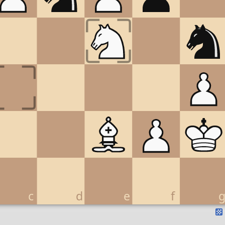
c
d
e
f