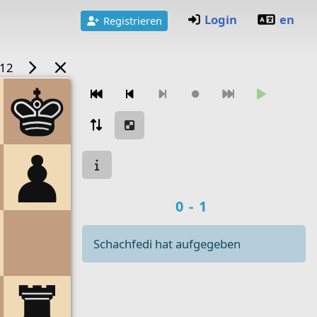
Login
en
Registrieren
/12
Zugnavigation
Spielstatus
Spielergebnis
0-1
Schachfedi hat aufgegeben