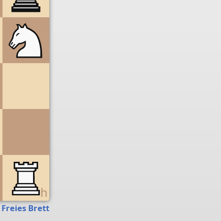
g
h
Freies Brett