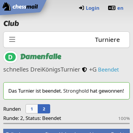
Startseite
Login
en
Club
Turniere
Damenfalle
D
Nur für Club
schnelles DreiKönigsTurnier
+G
Beendet
Das Turnier ist beendet.
Stronghold
hat gewonnen!
Runden
1
2
Runde: 2, Status: Beendet
100%