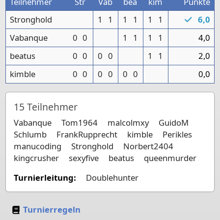
Teilnehmer
Str
Vab
bea
kim
Punkte
Stronghold
1
1
1
1
1
1
6,0
Vabanque
0
0
1
1
1
1
4,0
beatus
0
0
0
0
1
1
2,0
kimble
0
0
0
0
0
0
0,0
15
Teilnehmer
Vabanque
Tom1964
malcolmxy
GuidoM
Schlumb
FrankRupprecht
kimble
Perikles
manucoding
Stronghold
Norbert2404
kingcrusher
sexyfive
beatus
queenmurder
Turnierleitung:
Doublehunter
Turnierregeln