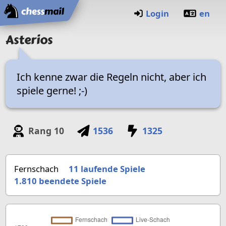
Startseite
Login
en
Asterios
Ich kenne zwar die Regeln nicht, aber ich
spiele gerne! ;-)
Rang
10
1536
1325
Fernschach
11 laufende Spiele
1.810
beendete Spiele