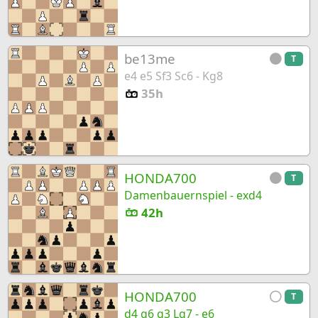
be13me
T
e4 e5 Sf3 Sc6 - Kg8
35h
HONDA700
T
Damenbauernspiel - exd4
42h
HONDA700
T
d4 g6 g3 Lg7 - e6