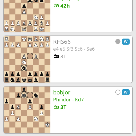
42h
RHS66
W
e4 e5 Sf3 Sc6 - Se6
3T
bobjor
W
Philidor - Kd7
3T