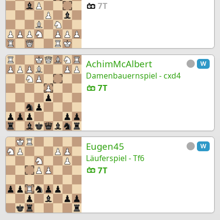
7T
AchimMcAlbert
W
Damenbauernspiel - cxd4
7T
Eugen45
W
Läuferspiel - Tf6
7T