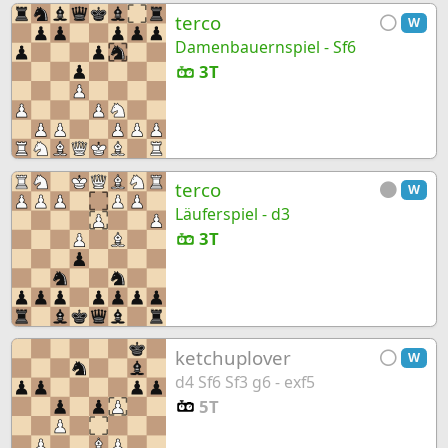
terco
W
Damenbauernspiel - Sf6
3T
terco
W
Läuferspiel - d3
3T
ketchuplover
W
d4 Sf6 Sf3 g6 - exf5
5T