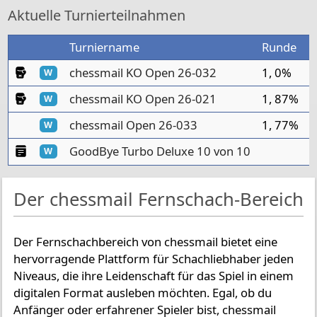
Aktuelle Turnierteilnahmen
Turniername
Runde
C
KO-Turnier
chessmail KO Open 26-032
1, 0%
W
KO-Turnier
chessmail KO Open 26-021
1, 87%
W
chessmail Open 26-033
1, 77%
W
Manuelles Turnier
GoodBye Turbo Deluxe 10 von 10
W
Der chessmail Fernschach-Bereich
Der Fernschachbereich von chessmail bietet eine
hervorragende Plattform für Schachliebhaber jeden
Niveaus, die ihre Leidenschaft für das Spiel in einem
digitalen Format ausleben möchten. Egal, ob du
Anfänger oder erfahrener Spieler bist, chessmail