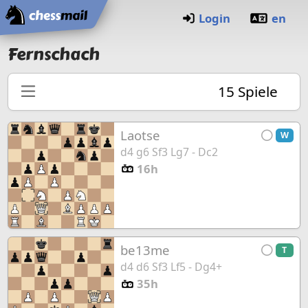
Startseite
Login
en
Fernschach
15
Spiele
Laotse
W
d4 g6 Sf3 Lg7 - Dc2
16h
be13me
T
d4 d6 Sf3 Lf5 - Dg4+
35h