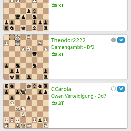
3T
Theodor2222
W
Damengambit - Df2
3T
CCarola
W
Owen Verteidigung - Dd7
3T