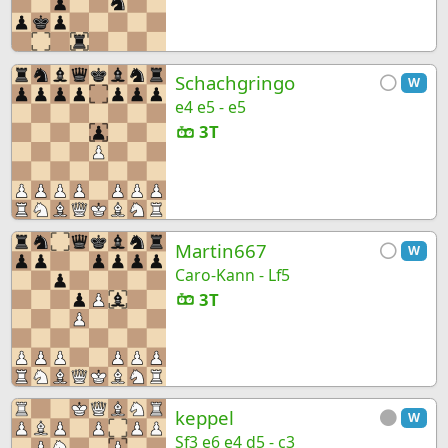
Schachgringo
W
e4 e5 - e5
3T
Martin667
W
Caro-Kann - Lf5
3T
keppel
W
Sf3 e6 e4 d5 - c3