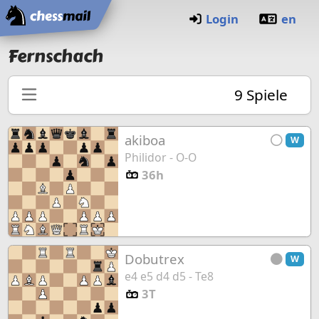
Startseite
Login
en
Fernschach
9
Spiele
akiboa
W
Philidor - O-O
36h
Dobutrex
W
e4 e5 d4 d5 - Te8
3T