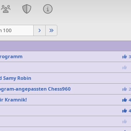
on 100
programm
d Samy Robin
rogram-angepassten Chess960
ir Kramnik!