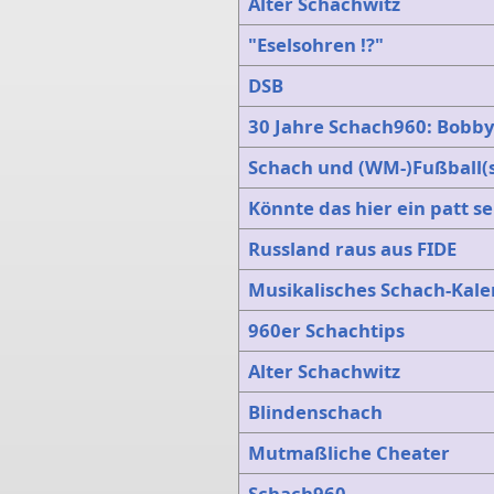
Alter Schachwitz
"Eselsohren !?"
DSB
30 Jahre Schach960: Bobby
Schach und (WM-)Fußball(st
Könnte das hier ein patt se
Russland raus aus FIDE
Musikalisches Schach-Kale
960er Schachtips
Alter Schachwitz
Blindenschach
Mutmaßliche Cheater
Schach960