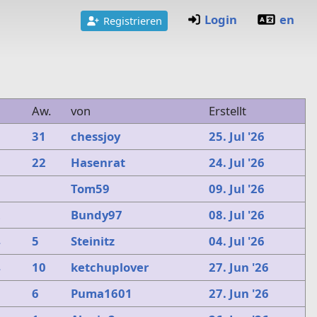
Login
en
Registrieren
Aw.
von
Erstellt
31
chessjoy
25. Jul '26
3
22
Hasenrat
24. Jul '26
Tom59
09. Jul '26
Bundy97
08. Jul '26
2
5
Steinitz
04. Jul '26
4
10
ketchuplover
27. Jun '26
4
6
Puma1601
27. Jun '26