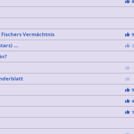
 Fischers Vermächtnis
ars) ...
in?
nderblatt