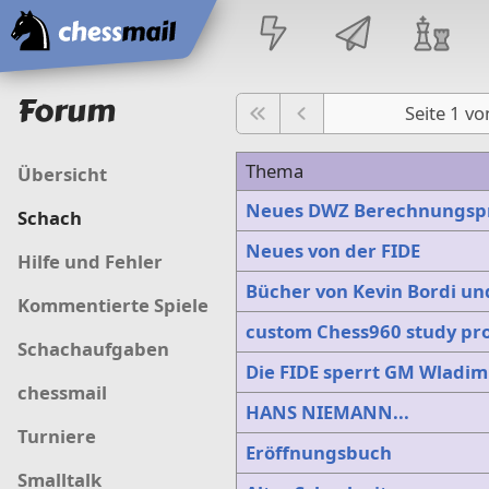
Startseite
Forum
Seite 1 v
Thema
Übersicht
Neues DWZ Berechnungs
Schach
Neues von der FIDE
Hilfe und Fehler
Bücher von Kevin Bordi un
Kommentierte Spiele
custom Chess960 study p
Schachaufgaben
Die FIDE sperrt GM Wladim
chessmail
HANS NIEMANN...
Turniere
Eröffnungsbuch
Smalltalk